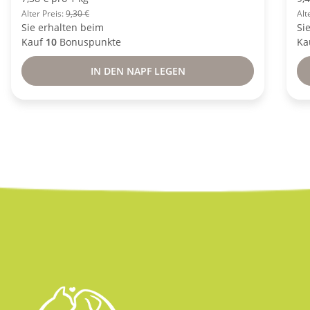
Alter Preis:
9,30 €
Alt
Sie erhalten beim
Si
Kauf
10
Bonuspunkte
Ka
IN DEN NAPF LEGEN