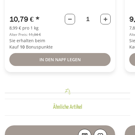
10,79 €
*
9
8,99 € pro 1 kg
7,
Alter Preis:
11,34 €
Alt
Sie erhalten beim
Si
Kauf
10
Bonuspunkte
Ka
IN DEN NAPF LEGEN
Ähnliche Artikel