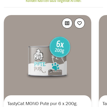
Kunden kauften dazu folgende Artikel:
TastyCat MONO Pute pur 6 x 200g.
Ta