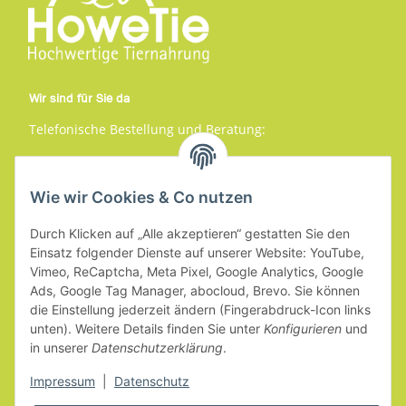
Wir sind für Sie da
Telefonische Bestellung und Beratung:
+49 (0) 3863 5489944
Mo.-Fr. 9-16 Uhr
Wie wir Cookies & Co nutzen
Service
Durch Klicken auf „Alle akzeptieren“ gestatten Sie den
Einsatz folgender Dienste auf unserer Website: YouTube,
Vimeo, ReCaptcha, Meta Pixel, Google Analytics, Google
Gesetzliche Informationen
Ads, Google Tag Manager, abocloud, Brevo. Sie können
die Einstellung jederzeit ändern (Fingerabdruck-Icon links
Informationen
unten). Weitere Details finden Sie unter
Konfigurieren
und
in unserer
Datenschutzerklärung
.
Impressum
|
Datenschutz
Vertrag widerrufen