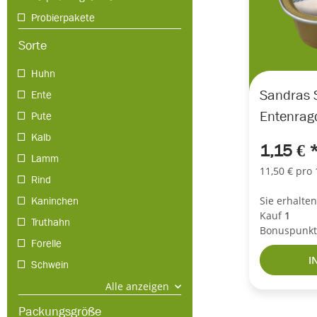
Probierpakete
Sorte
Huhn
Sandras 
Ente
Entenrag
Pute
Kalb
1,15 €
Lamm
11,50 € pro 
Rind
Kaninchen
Sie erhalte
Kauf
1
Truthahn
Bonuspunkt
Forelle
I
Schwein
Alle anzeigen
Packungsgröße