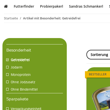
Futterfinder
Probierpakerl
Sandras Schmankerl
Startseite
Artikel mit Besonderheit: Getreidefrei
Besonderheit
Sortierung
Getreidefrei
Jodarm
Monoprotein
BESTSELLER
Ohne Jodzusatz
Ohne Bindemittel
Sparpakete
Verpackungseinheit