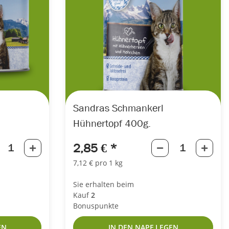
Sandras Schmankerl
Hühnertopf 400g.
2,85 €
*
7,12 € pro 1 kg
Sie erhalten beim
Kauf
2
Bonuspunkte
EN
IN DEN NAPF LEGEN