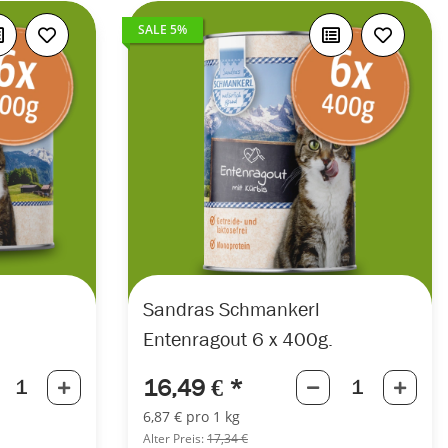
SALE 5%
Sandras Schmankerl
Entenragout 6 x 400g.
16,49 €
*
6,87 € pro 1 kg
Alter Preis:
17,34 €