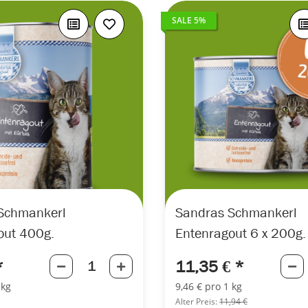
SALE 5%
Schmankerl
Sandras Schmankerl
out 400g.
Entenragout 6 x 200g.
*
11,35 €
*
 kg
9,46 € pro 1 kg
Alter Preis:
11,94 €