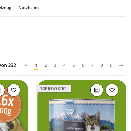
elzeug
Nützliches
 von 232
1
2
3
4
5
6
7
8
9
TOP BEWERTET