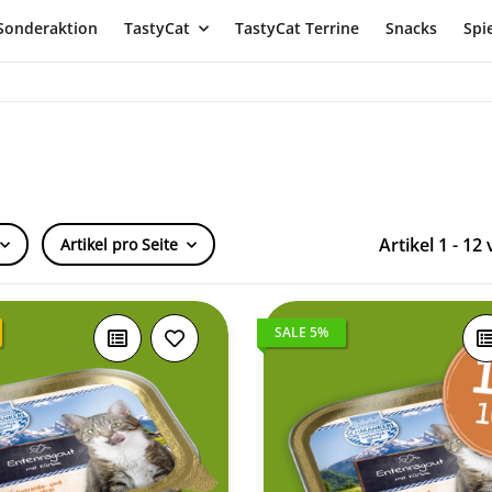
Sonderaktion
TastyCat
TastyCat Terrine
Snacks
Spi
Artikel 1 - 12
Artikel pro Seite
SALE 5%