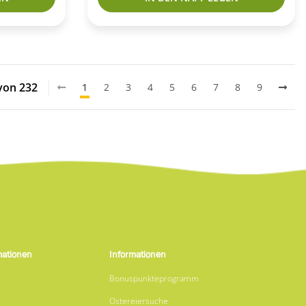
 von 232
1
2
3
4
5
6
7
8
9
mationen
Informationen
Bonuspunkteprogramm
Ostereiersuche