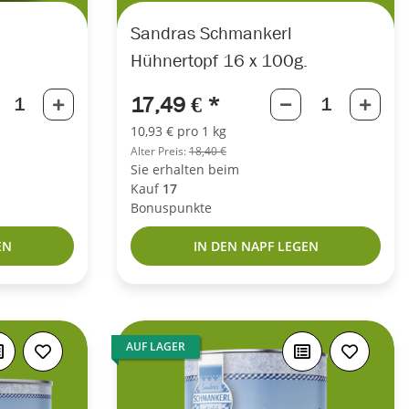
Sandras Schmankerl
Hühnertopf 16 x 100g.
17,49 €
*
10,93 € pro 1 kg
Alter Preis:
18,40 €
Sie erhalten beim
Kauf
17
Bonuspunkte
EN
IN DEN NAPF LEGEN
AUF LAGER