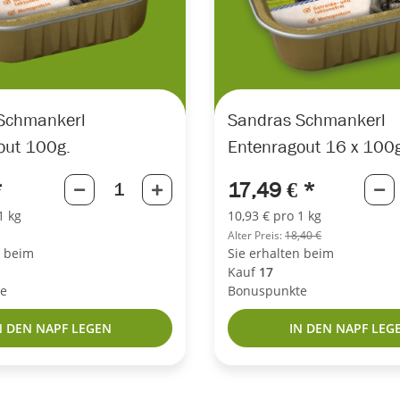
Schmankerl
Sandras Schmankerl
out 100g.
Entenragout 16 x 100g
*
17,49 €
*
1 kg
10,93 € pro 1 kg
Alter Preis:
18,40 €
n beim
Sie erhalten beim
Kauf
17
e
Bonuspunkte
N DEN NAPF LEGEN
IN DEN NAPF LEG