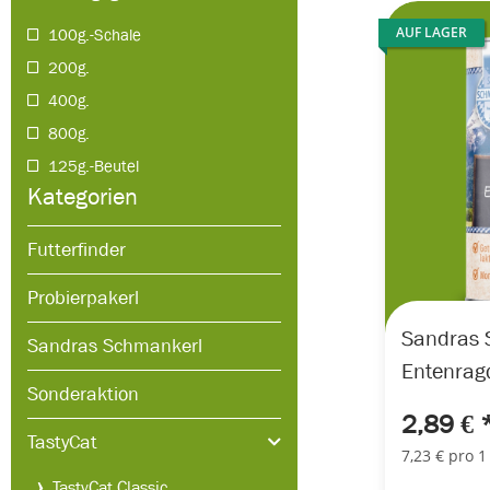
AUF LAGER
100g.-Schale
200g.
400g.
800g.
125g.-Beutel
Kategorien
Futterfinder
Probierpakerl
Sandras 
Sandras Schmankerl
Entenrag
Sonderaktion
2,89 €
TastyCat
7,23 € pro 1
TastyCat Classic