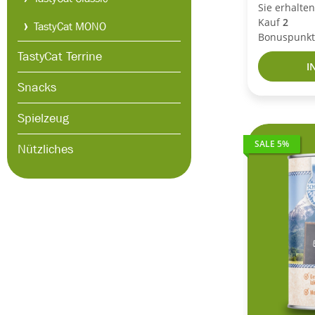
Sie erhalte
Kauf
2
TastyCat MONO
Bonuspunkt
TastyCat Terrine
I
Snacks
Spielzeug
SALE 5%
Nützliches