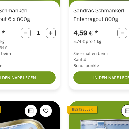
Schmankerl
Sandras Schmankerl
out 6 x 800g.
Entenragout 800g.
€
*
4,59 €
*
 kg
5,74 € pro 1 kg
,54 €
n beim
Sie erhalten beim
Kauf
4
e
Bonuspunkte
N DEN NAPF LEGEN
IN DEN NAPF LEG
BESTSELLER