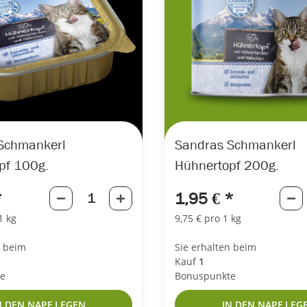
Schmankerl
Sandras Schmankerl
pf 100g.
Hühnertopf 200g.
*
1,95 €
*
1 kg
9,75 € pro 1 kg
n beim
Sie erhalten beim
Kauf
1
e
Bonuspunkte
N DEN NAPF LEGEN
IN DEN NAPF LEG