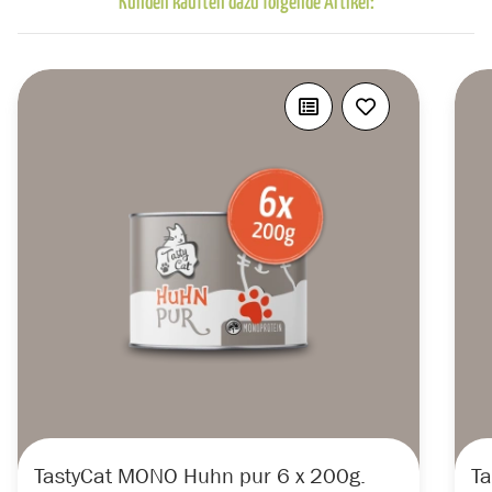
Kunden kauften dazu folgende Artikel:
TastyCat MONO Huhn pur 6 x 200g.
Ta