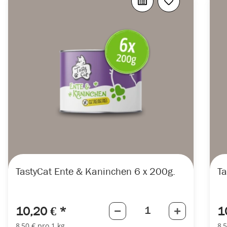
TastyCat Ente & Kaninchen 6 x 200g.
Ta
10,20 €
*
1
8,50 € pro 1 kg
8,