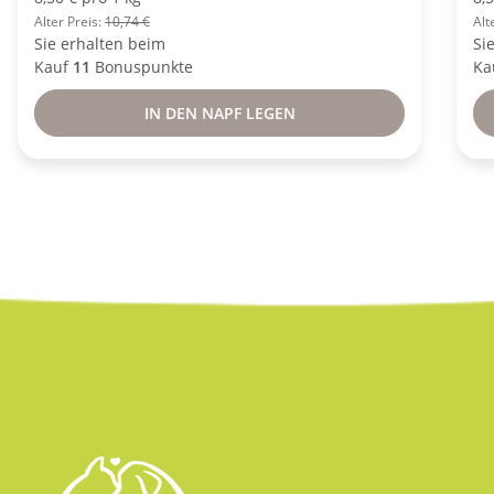
Alter Preis:
10,74 €
Alt
Sie erhalten beim
Si
Kauf
11
Bonuspunkte
Ka
IN DEN NAPF LEGEN