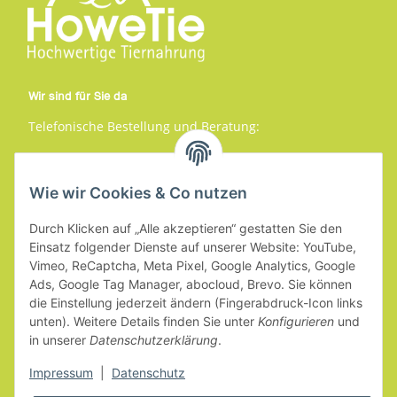
Wir sind für Sie da
Telefonische Bestellung und Beratung:
+49 (0) 3863 5489944
Mo.-Fr. 9-16 Uhr
Wie wir Cookies & Co nutzen
Service
Durch Klicken auf „Alle akzeptieren“ gestatten Sie den
Einsatz folgender Dienste auf unserer Website: YouTube,
Vimeo, ReCaptcha, Meta Pixel, Google Analytics, Google
Gesetzliche Informationen
Ads, Google Tag Manager, abocloud, Brevo. Sie können
die Einstellung jederzeit ändern (Fingerabdruck-Icon links
Informationen
unten). Weitere Details finden Sie unter
Konfigurieren
und
in unserer
Datenschutzerklärung
.
Impressum
|
Datenschutz
Vertrag widerrufen