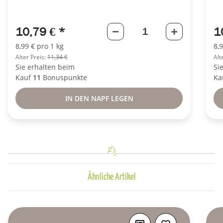
10,79 €
*
1
8,99 € pro 1 kg
8,
Alter Preis:
11,34 €
Alt
Sie erhalten beim
Si
Kauf
11
Bonuspunkte
Ka
IN DEN NAPF LEGEN
Ähnliche Artikel